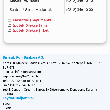
Müşteri Hizmetleri
(0212) 340 10 10
Santral / Genel Müdürlük
(0212) 340 10 00
Masraflar (Gayrimenkul)
İpotek Dilekçe Şahıs
İpotek Dilekçe Şirket
Birleşik Fon Bankası A.Ş.
Adres : Büyükdere Caddesi No:143 Kat:1-2 34394 Esentepe İSTANBUL /
TÜRKİYE
E-posta : info@fonbank.com.tr
Kep: fonbank@hs01.kep.tr
Tel : +90 212 340 10 00 (pbx)
Fax : +90 212 347 32 17
Yetkili Denetim Organı : Bankacılık Düzenleme ve Denetleme Kurumu
(BDDK)
Faydalı Bağlantılar
TMSF
BDDK