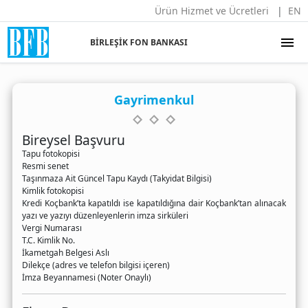
Ürün Hizmet ve Ücretleri
EN
menu
BİRLEŞİK FON BANKASI
Gayrimenkul
Bireysel Başvuru
Tapu fotokopisi
Resmi senet
Taşınmaza Ait Güncel Tapu Kaydı (Takyidat Bilgisi)
Kimlik fotokopisi
Kredi Koçbank’ta kapatıldı ise kapatıldığına dair Koçbank’tan alınacak
yazı ve yazıyı düzenleyenlerin imza sirküleri
Vergi Numarası
T.C. Kimlik No.
İkametgah Belgesi Aslı
Dilekçe (adres ve telefon bilgisi içeren)
İmza Beyannamesi (Noter Onaylı)