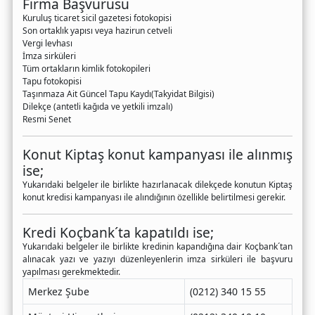
Firma Başvurusu
Kuruluş ticaret sicil gazetesi fotokopisi
Son ortaklık yapısı veya hazirun cetveli
Vergi levhası
İmza sirküleri
Tüm ortakların kimlik fotokopileri
Tapu fotokopisi
Taşınmaza Ait Güncel Tapu Kaydı(Takyidat Bilgisi)
Dilekçe (antetli kağıda ve yetkili imzalı)
Resmi Senet
Konut Kiptaş konut kampanyası ile alınmış
ise;
Yukarıdaki belgeler ile birlikte hazırlanacak dilekçede konutun Kiptaş
konut kredisi kampanyası ile alındığının özellikle belirtilmesi gerekir.
Kredi Koçbank´ta kapatıldı ise;
Yukarıdaki belgeler ile birlikte kredinin kapandığına dair Koçbank´tan
alınacak yazı ve yazıyı düzenleyenlerin imza sirküleri ile başvuru
yapılması gerekmektedir.
Merkez Şube
(0212) 340 15 55