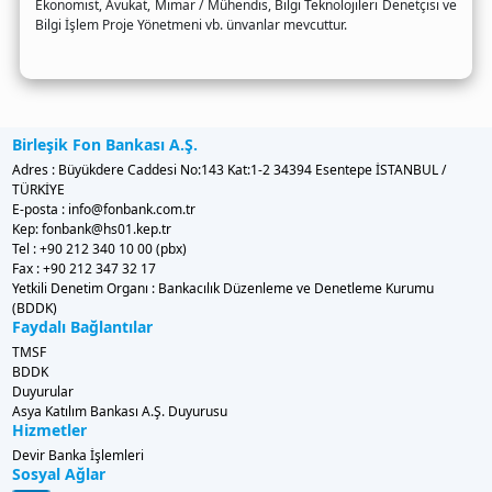
Ekonomist, Avukat, Mimar / Mühendis, Bilgi Teknolojileri Denetçisi ve
Bilgi İşlem Proje Yönetmeni vb. ünvanlar mevcuttur.
Birleşik Fon Bankası A.Ş.
Adres : Büyükdere Caddesi No:143 Kat:1-2 34394 Esentepe İSTANBUL /
TÜRKİYE
E-posta : info@fonbank.com.tr
Kep: fonbank@hs01.kep.tr
Tel : +90 212 340 10 00 (pbx)
Fax : +90 212 347 32 17
Yetkili Denetim Organı : Bankacılık Düzenleme ve Denetleme Kurumu
(BDDK)
Faydalı Bağlantılar
TMSF
BDDK
Duyurular
Asya Katılım Bankası A.Ş. Duyurusu
Hizmetler
Devir Banka İşlemleri
Sosyal Ağlar