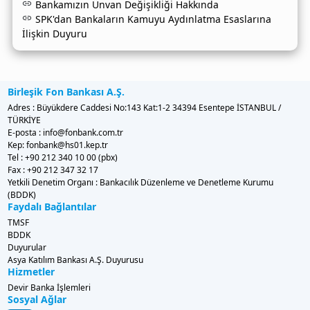
Bankamızın Ünvan Değişikliği Hakkında
SPK'dan Bankaların Kamuyu Aydınlatma Esaslarına
İlişkin Duyuru
Birleşik Fon Bankası A.Ş.
Adres : Büyükdere Caddesi No:143 Kat:1-2 34394 Esentepe İSTANBUL /
TÜRKİYE
E-posta : info@fonbank.com.tr
Kep: fonbank@hs01.kep.tr
Tel : +90 212 340 10 00 (pbx)
Fax : +90 212 347 32 17
Yetkili Denetim Organı : Bankacılık Düzenleme ve Denetleme Kurumu
(BDDK)
Faydalı Bağlantılar
TMSF
BDDK
Duyurular
Asya Katılım Bankası A.Ş. Duyurusu
Hizmetler
Devir Banka İşlemleri
Sosyal Ağlar